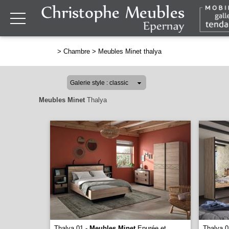
>
Chambre
>
Meubles Minet thalya
Meubles Minet
Thalya
Thalya 01 -
Meubles Minet
Epurée et
Thalya 0