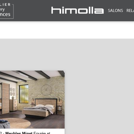
SALONS
REL
2 -
Meubles Minet
Epurée et