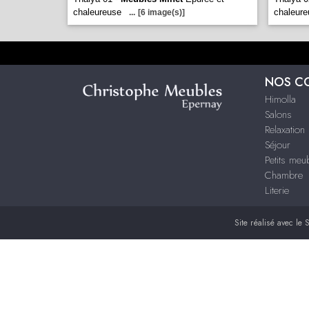
chaleureuse
chaleure
...
[6 image(s)]
NOS C
Himolla
Salons
Relaxation
Séjour
Petits me
Chambre
Literie
Site réalisé avec le
S