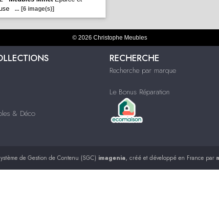
use
...
[6 image(s)]
© 2026 Christophe Meubles
OLLECTIONS
RECHERCHE
Recherche par marque
Le Bonus Réparation
ubles & Déco
ystème de Gestion de Contenu (SGC)
imagenia
, créé et développé en France par