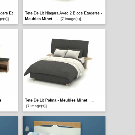
agere Et
Tete De Lit Niagara Avec 2 Blocs Etageres -
Meubles Minet
ge(s)]
...
[7 image(s)]
s
Tete De Lit Palma -
Meubles Minet
...
[7 image(s)]