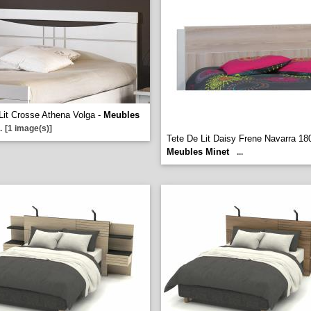
Lit Crosse Athena Volga -
Meubles
.
[1 image(s)]
Tete De Lit Daisy Frene Navarra 18
Meubles Minet
...