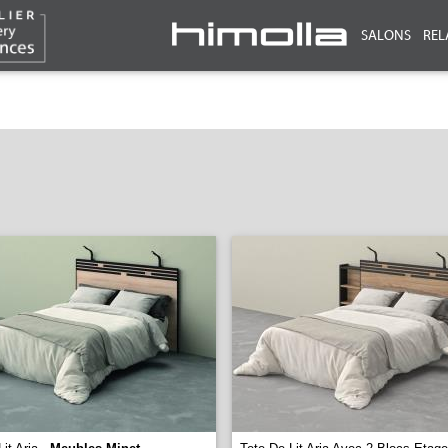
SALONS
REL