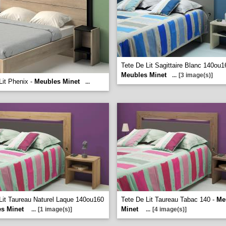
Tete De Lit Sagittaire Blanc 140ou1
Meubles Minet
...
[3 image(s)]
Lit Phenix -
Meubles Minet
...
Lit Taureau Naturel Laque 140ou160
Tete De Lit Taureau Tabac 140 -
Me
s Minet
Minet
...
[1 image(s)]
...
[4 image(s)]