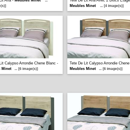
it Aria -
Meubles Minet
Tete De Lit Aria Avec 2 Blocs Etage
...
Meubles Minet
(s)]
...
[4 image(s)]
Lit Calypso Arrondie Chene Blanc -
Tete De Lit Calypso Arrondie Chene 
 Minet
Meubles Minet
...
[6 image(s)]
...
[6 image(s)]