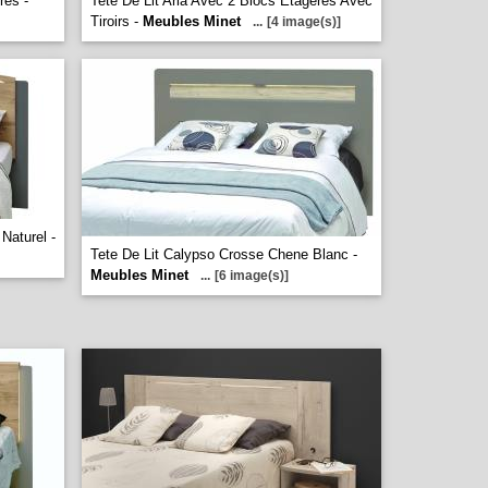
res -
Tete De Lit Aria Avec 2 Blocs Etageres Avec
Tiroirs -
Meubles Minet
...
[4 image(s)]
Naturel -
Tete De Lit Calypso Crosse Chene Blanc -
Meubles Minet
...
[6 image(s)]