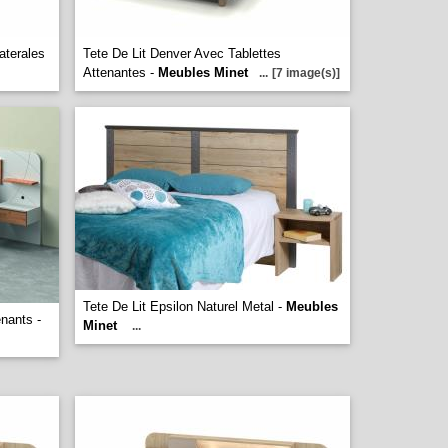
aterales
Tete De Lit Denver Avec Tablettes
Attenantes -
Meubles Minet
...
[7 image(s)]
Tete De Lit Epsilon Naturel Metal -
Meubles
nants -
Minet
...