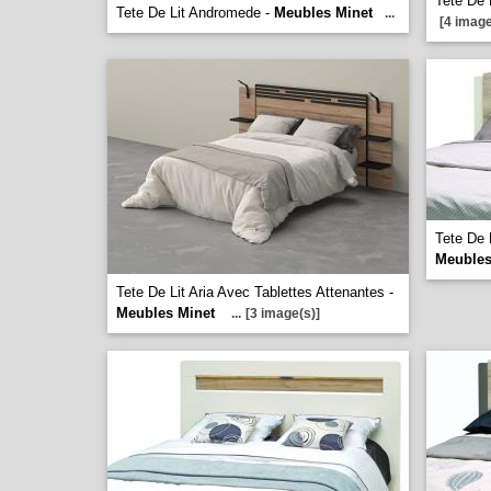
Tete De L
Tete De Lit Andromede -
Meubles Minet
...
[4 image
Tete De 
Meubles
Tete De Lit Aria Avec Tablettes Attenantes -
Meubles Minet
...
[3 image(s)]