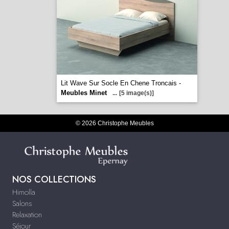
Lit Wave Sur Socle En Chene Troncais -
Meubles Minet
...
[5 image(s)]
© 2026 Christophe Meubles
NOS COLLECTIONS
Himolla
Salons
Relaxation
Séjour