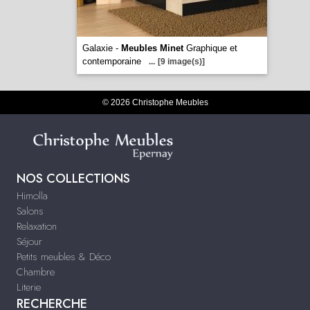
Galaxie -
Meubles Minet
Graphique et
contemporaine
...
[9 image(s)]
© 2026 Christophe Meubles
NOS COLLECTIONS
Himolla
Salons
Relaxation
Séjour
Petits meubles & Déco
Chambre
Literie
RECHERCHE