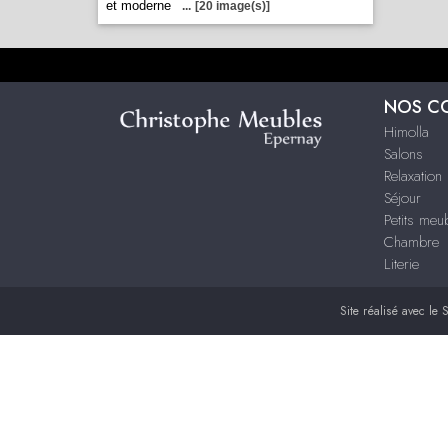
et moderne
...
[20 image(s)]
NOS C
Himolla
Salons
Relaxation
Séjour
Petits me
Chambre
Literie
Site réalisé avec le
S