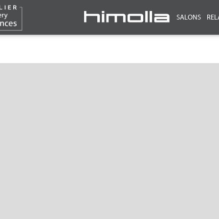
SALONS
REL