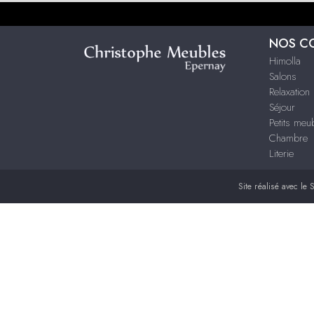
NOS C
Himolla
Salons
Relaxation
Séjour
Petits me
Chambre
Literie
Site réalisé avec le
S