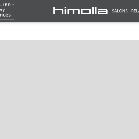
SALONS
REL