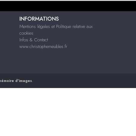
INFORMATIONS
Mentions légales et Politique relative aux
cookies
Infos & Contact
www.christophemeubles.fr
mémoire d'images
.