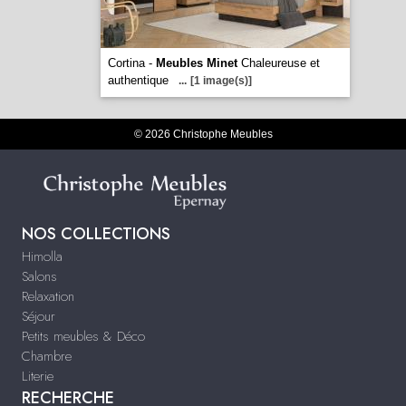
Cortina -
Meubles Minet
Chaleureuse et
authentique
...
[1 image(s)]
© 2026 Christophe Meubles
NOS COLLECTIONS
Himolla
Salons
Relaxation
Séjour
Petits meubles & Déco
Chambre
Literie
RECHERCHE