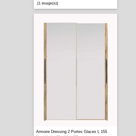
[1 image(s)]
Armoire Dressing 2 Portes Glaces L 155