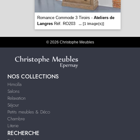
Romance Commode 3 Tiroirs -
Ateliers de
Langres
Réf. RO203
...
[1 image(s)]
© 2026 Christophe Meubles
NOS COLLECTIONS
Himolla
Salons
Relaxation
Séjour
Petits meubles & Déco
Chambre
Literie
RECHERCHE