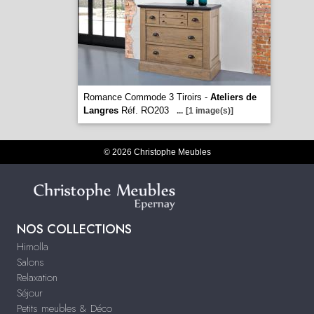
Romance Commode 3 Tiroirs -
Ateliers de
Langres
Réf. RO203
...
[1 image(s)]
© 2026 Christophe Meubles
NOS COLLECTIONS
Himolla
Salons
Relaxation
Séjour
Petits meubles & Déco