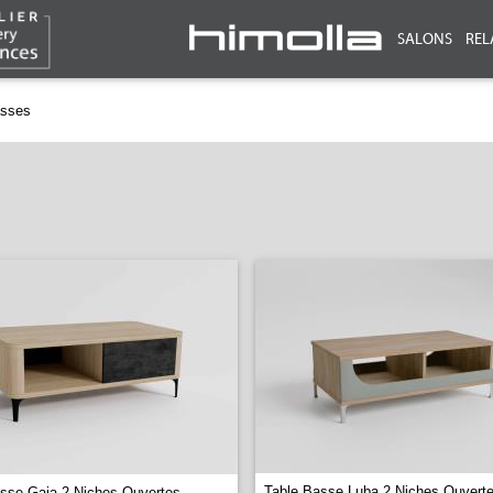
SALONS
REL
asses
Table Basse Luba 2 Niches Ouverte
sse Gaia 2 Niches Ouvertes -