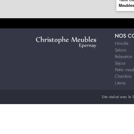
Meubles
NOS C
Himolla
Salons
Relaxation
Séjour
Petits me
Chambre
Literie
Site réalisé avec le
S