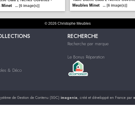
Meubles Minet
 Minet
...
[6 image(s)]
...
[6 image(s)]
© 2026 Christophe Meubles
OLLECTIONS
RECHERCHE
Recherche par marque
Le Bonus Réparation
ubles & Déco
ystème de Gestion de Contenu (SGC)
imagenia
, créé et développé en France par