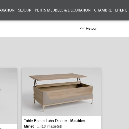
AXATION
SÉJOUR
PETITS MEUBLES & DÉCORATION
CHAMBRE
LITERIE
<< Retour
Table Basse Luba Dinette -
Meubles
Minet
...
[13 image(s)]
s -