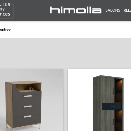
SALONS
REL
entrée