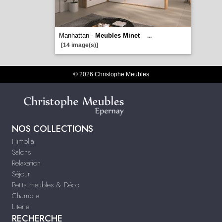
Manhattan -
Meubles Minet
...
[14 image(s)]
© 2026 Christophe Meubles
NOS COLLECTIONS
Himolla
Salons
Relaxation
Séjour
Petits meubles & Déco
Chambre
Literie
RECHERCHE