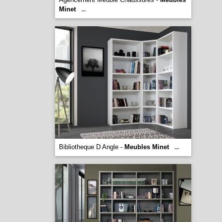
Minet
...
Bibliotheque D Angle -
Meubles Minet
...