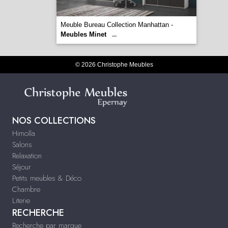
Meuble Bureau Collection Manhattan -
Meubles Minet
...
© 2026 Christophe Meubles
NOS COLLECTIONS
Himolla
Salons
Relaxation
Séjour
Petits meubles & Déco
Chambre
Literie
RECHERCHE
Recherche par marque