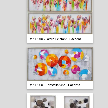
Ref 170105 Jardin Eclatant -
Lacorne
...
Ref 170201 Constellations -
Lacorne
...