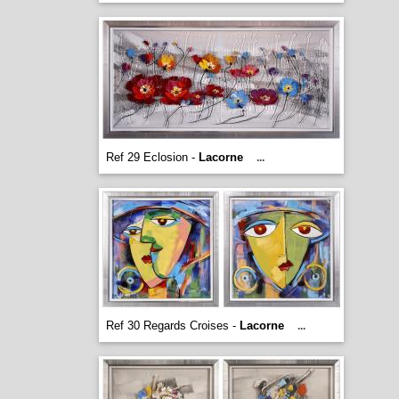
Ref 29 Eclosion -
Lacorne
...
Ref 30 Regards Croises -
Lacorne
...