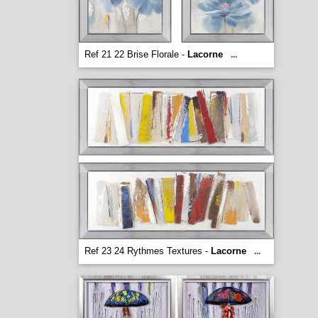
Ref 21 22 Brise Florale -
Lacorne
...
Ref 23 24 Rythmes Textures -
Lacorne
...