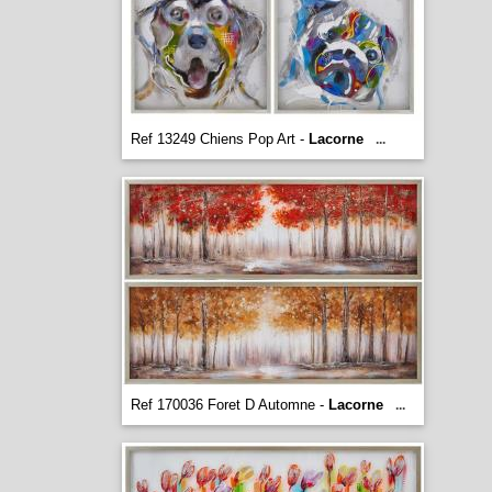
Ref 13249 Chiens Pop Art -
Lacorne
...
Ref 170036 Foret D Automne -
Lacorne
...