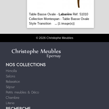
Table Basse Ovale -
Labarère
Réf. 51010
Collection Montespan - Table Basse Ovale
Style Transition
...
[1 image(s)]
© 2026 Christophe Meubles
NOS COLLECTIONS
Himolla
Salons
Relaxation
Séjour
Petits meubles & Déco
Chambre
Literie
RECHERCHE