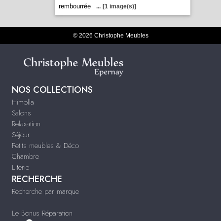
rembourrée
...
[1 image(s)]
© 2026 Christophe Meubles
NOS COLLECTIONS
Himolla
Salons
Relaxation
Séjour
Petits meubles & Déco
Chambre
Literie
RECHERCHE
Recherche par marque
Le Bonus Réparation