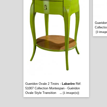
Guerido
Collecti
[3 image
Gueridon Ovale 2 Tiroirs -
Labarère
Réf.
51007 Collection Montespan - Guéridon
Ovale Style Transition
...
[1 image(s)]