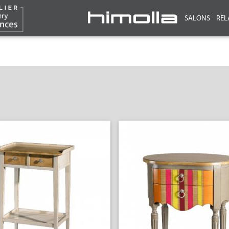
SALONS
REL