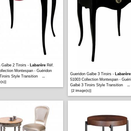
 Galbe 2 Tiroirs -
Labarère
Réf.
llection Montespan - Guéridon
Gueridon Galbe 3 Tiroirs -
Labarère
Tiroirs Style Transition
...
51003 Collection Montespan - Guér
(s)]
Galbé 3 Tiroirs Style Transition
...
[2 image(s)]