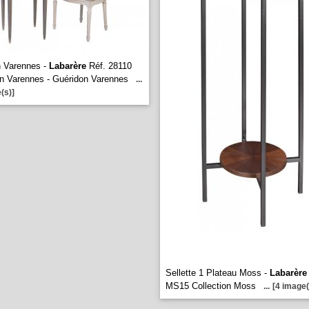
n Varennes -
Labarère
Réf. 28110
on Varennes - Guéridon Varennes
...
(s)]
Sellette 1 Plateau Moss -
Labarère
MS15 Collection Moss
...
[4 image(