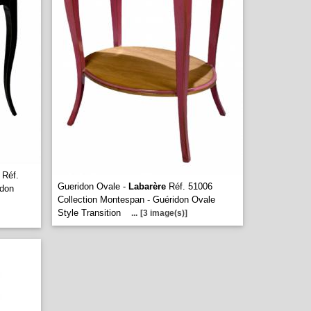
Réf.
Gueridon Ovale -
Labarère
Réf. 51006
idon
Collection Montespan - Guéridon Ovale
Style Transition
...
[3 image(s)]