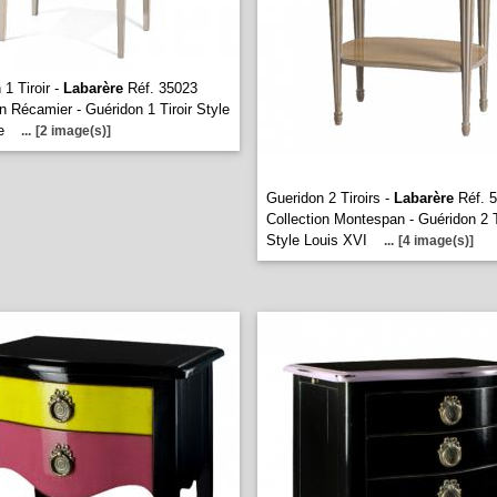
 1 Tiroir -
Labarère
Réf. 35023
on Récamier - Guéridon 1 Tiroir Style
re
...
[2 image(s)]
Gueridon 2 Tiroirs -
Labarère
Réf. 
Collection Montespan - Guéridon 2 T
Style Louis XVI
...
[4 image(s)]