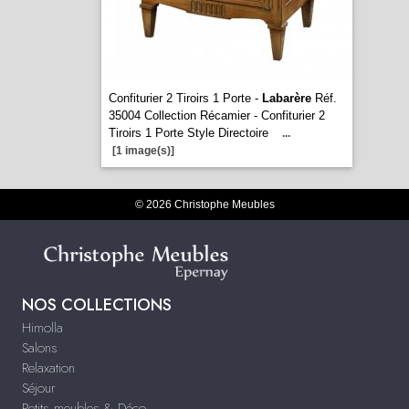
Confiturier 2 Tiroirs 1 Porte -
Labarère
Réf.
35004 Collection Récamier - Confiturier 2
Tiroirs 1 Porte Style Directoire
...
[1 image(s)]
© 2026 Christophe Meubles
NOS COLLECTIONS
Himolla
Salons
Relaxation
Séjour
Petits meubles & Déco