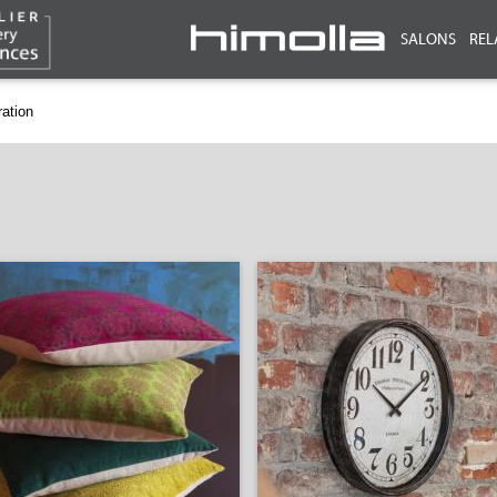
SALONS
REL
ation