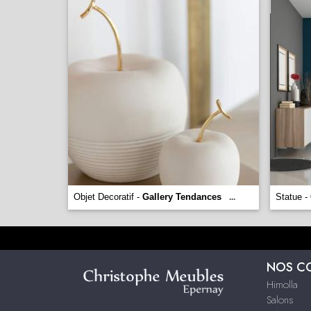
Objet Decoratif -
Gallery Tendances
Statue -
...
NOS C
Himolla
Salons