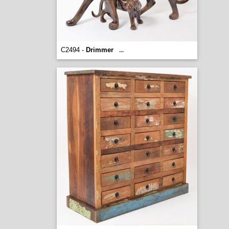
C2494 -
Drimmer
...