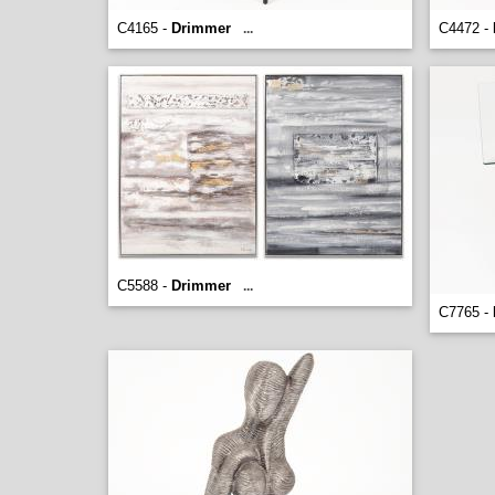
C4165 -
Drimmer
C4472 -
...
C5588 -
Drimmer
...
C7765 -