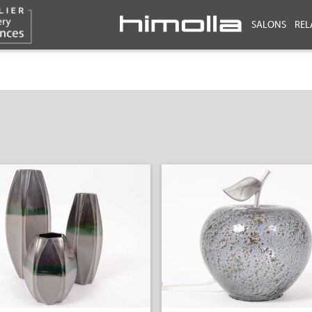
SALONS
REL