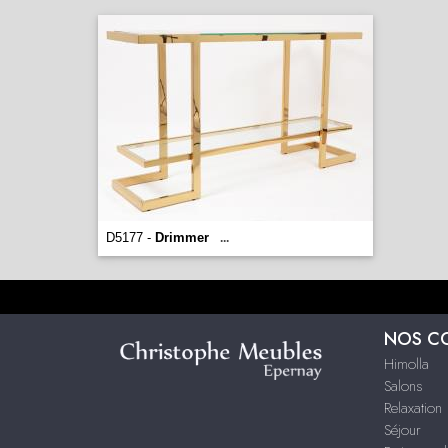
D5177 -
Drimmer
...
NOS C
Himolla
Salons
Relaxation
Séjour