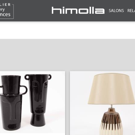
SALONS
REL