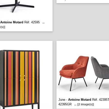
-
Antoine Motard
Réf. 42595
...
(s)]
June -
Antoine Motard
Réf. 42395T
42395GR
...
[2 image(s)]