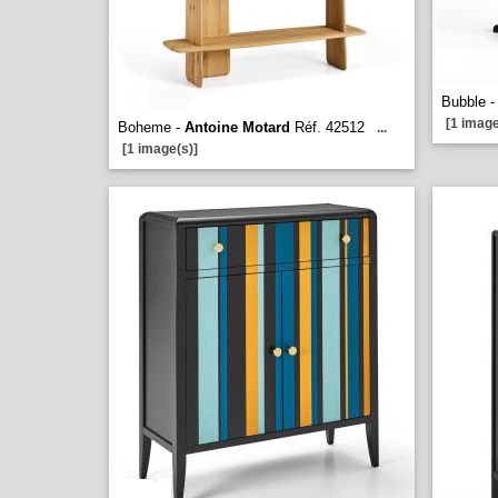
Bubble 
[1 image
Boheme -
Antoine Motard
Réf. 42512
...
[1 image(s)]