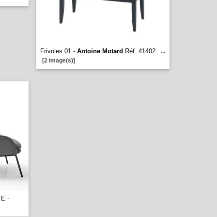
Frivoles 01 -
Antoine Motard
Réf. 41402
...
[2 image(s)]
E -