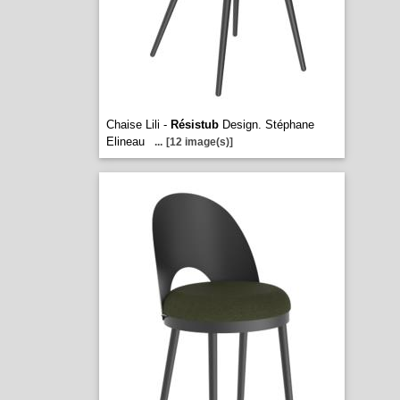
Chaise Lili -
Résistub
Design. Stéphane
Elineau
...
[12 image(s)]