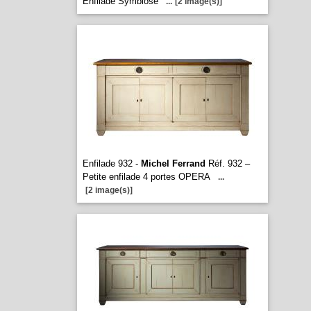
Enfilade Symbiose
...
[2 image(s)]
Enfilade 932 -
Michel Ferrand
Réf. 932 –
Petite enfilade 4 portes OPERA
...
[2 image(s)]