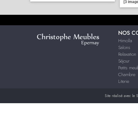
[3 image
NOS C
Himolla
Salons
Relaxation
Séjour
Petits me
Chambre
Literie
Site réalisé avec le
S