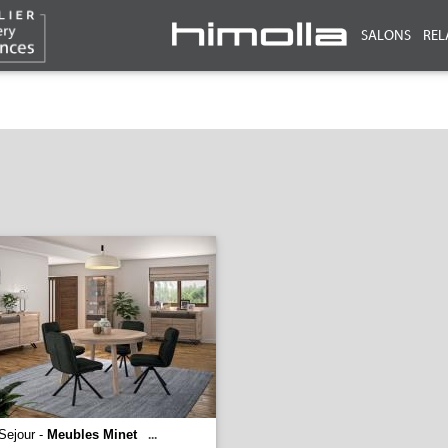
SALONS
REL
Sejour -
Meubles Minet
...