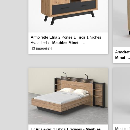
Armoirette Etna 2 Portes 1 Tiroir 1 Niches
Avec Leds -
Meubles Minet
...
[3 image(s)]
Armoiret
Minet
..
Meuble 
Lit Aria Avec 2 Blocs Etageres -
Meubles