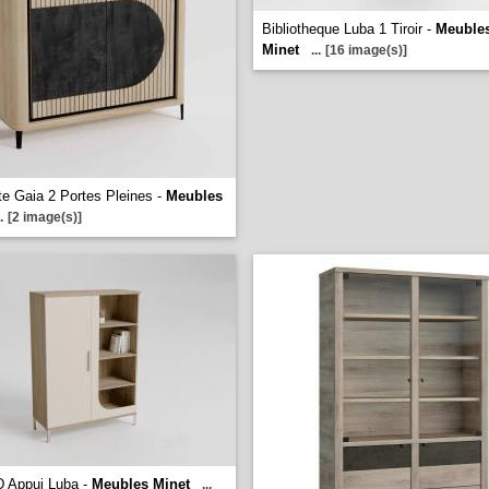
Bibliotheque Luba 1 Tiroir -
Meuble
Minet
...
[16 image(s)]
te Gaia 2 Portes Pleines -
Meubles
.
[2 image(s)]
D Appui Luba -
Meubles Minet
...