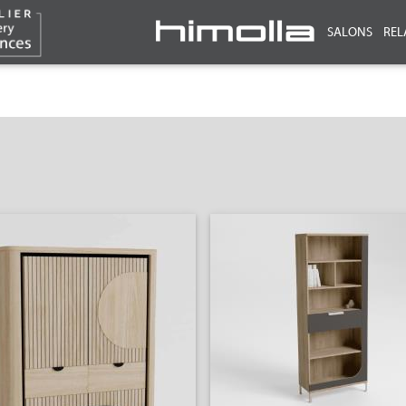
SALONS
REL