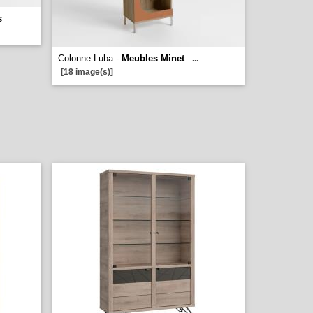
s
Colonne Luba -
Meubles Minet
...
[18 image(s)]