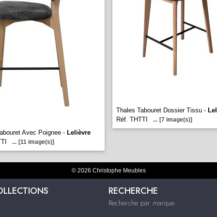
Thales Tabouret Dossier Tissu -
Lel
Réf. THTTI
...
[7 image(s)]
abouret Avec Poignee -
Lelièvre
TTI
...
[11 image(s)]
© 2026 Christophe Meubles
OLLECTIONS
RECHERCHE
Recherche par marque