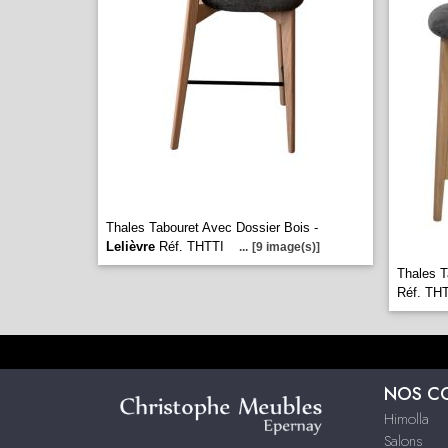
Thales Tabouret Avec Dossier Bois -
Lelièvre
Réf. THTTI
...
[9 image(s)]
Thales T
Réf. TH
NOS C
Himolla
Salons