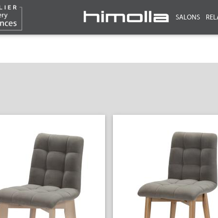
SALONS
REL