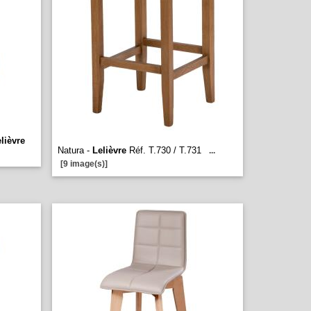
lièvre
Natura -
Lelièvre
Réf. T.730 / T.731
...
[9 image(s)]