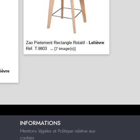
Zao Pietement Rectangle Rotatif -
Lelièvre
Réf. T.9803
...
[7 image(s)]
ièvre
INFORMATIONS
Mentions légales et Politique relative aux
cookies