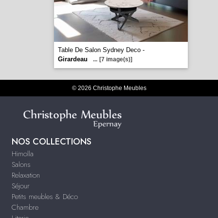
Table De Salon Sydney Deco -
Girardeau
...
[7 image(s)]
© 2026 Christophe Meubles
NOS COLLECTIONS
Himolla
Salons
Relaxation
Séjour
Petits meubles & Déco
Chambre