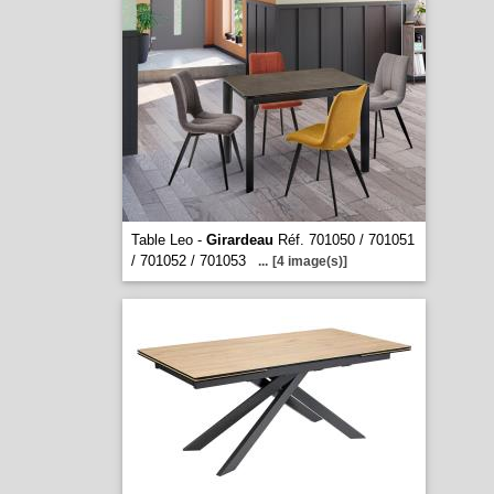
Table Leo -
Girardeau
Réf. 701050 / 701051
/ 701052 / 701053
...
[4 image(s)]