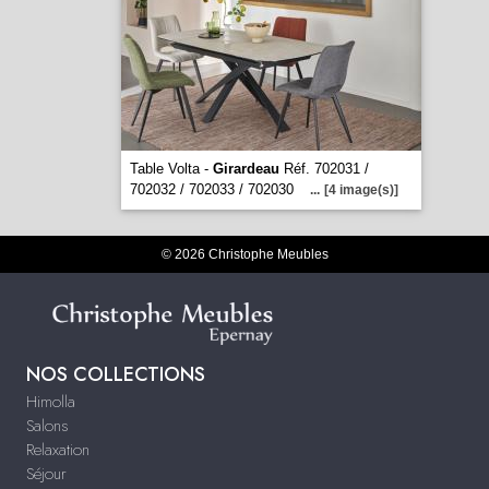
Table Volta -
Girardeau
Réf. 702031 /
702032 / 702033 / 702030
...
[4 image(s)]
© 2026 Christophe Meubles
NOS COLLECTIONS
Himolla
Salons
Relaxation
Séjour