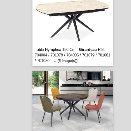
Table Nymphea 180 Cm -
Girardeau
Réf.
704004 / 701078 / 704005 / 701079 / 701081
/ 701080
...
[5 image(s)]