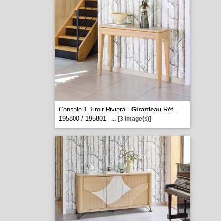
Console 1 Tiroir Riviera -
Girardeau
Réf.
195800 / 195801
...
[3 image(s)]