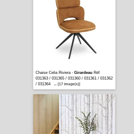
Chaise Celia Riviera -
Girardeau
Réf.
031363 / 031365 / 031360 / 031361 / 031362
/ 031364
...
[17 image(s)]