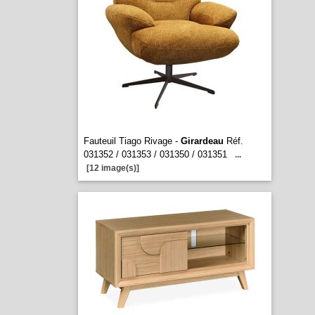
Fauteuil Tiago Rivage -
Girardeau
Réf.
031352 / 031353 / 031350 / 031351
...
[12 image(s)]