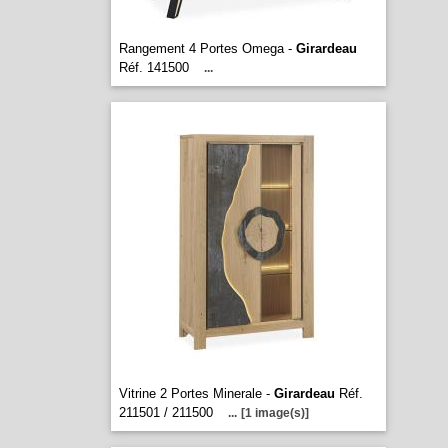
Rangement 4 Portes Omega -
Girardeau
Réf. 141500
...
Vitrine 2 Portes Minerale -
Girardeau
Réf.
211501 / 211500
...
[1 image(s)]