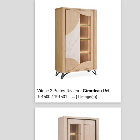
Vitrine 2 Portes Riviera -
Girardeau
Réf.
191500 / 191501
...
[1 image(s)]