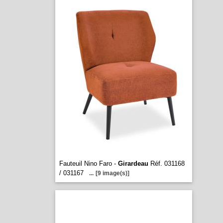
Fauteuil Nino Faro -
Girardeau
Réf. 031168
/ 031167
...
[9 image(s)]