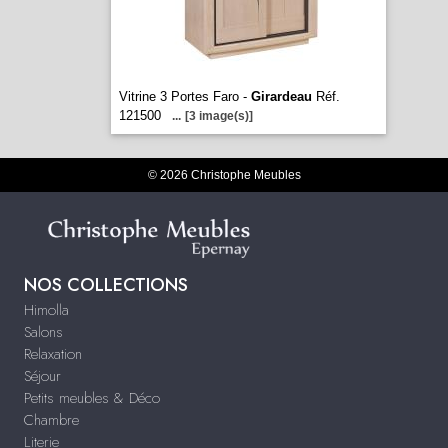
Vitrine 3 Portes Faro -
Girardeau
Réf.
121500
...
[3 image(s)]
© 2026 Christophe Meubles
NOS COLLECTIONS
Himolla
Salons
Relaxation
Séjour
Petits meubles & Déco
Chambre
Literie