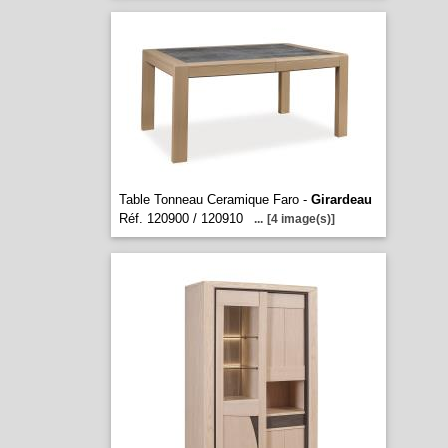
Table Tonneau Ceramique Faro -
Girardeau
Réf. 120900 / 120910
...
[4 image(s)]