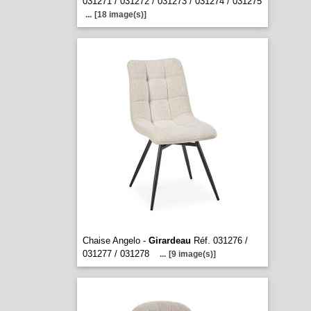
031271 / 031272 / 031273 / 031274 / 031275
...
[18 image(s)]
Chaise Angelo -
Girardeau
Réf. 031276 /
031277 / 031278
...
[9 image(s)]