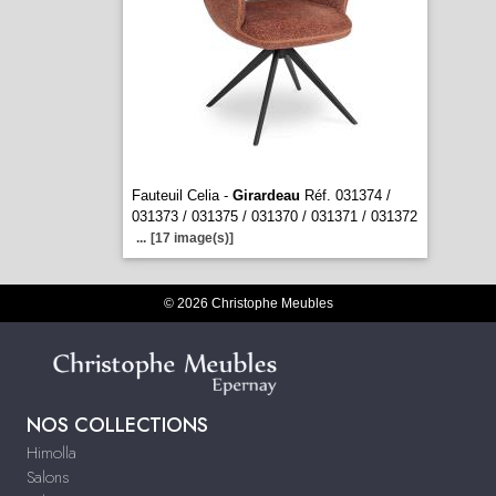
Fauteuil Celia -
Girardeau
Réf. 031374 /
031373 / 031375 / 031370 / 031371 / 031372
...
[17 image(s)]
© 2026 Christophe Meubles
NOS COLLECTIONS
Himolla
Salons