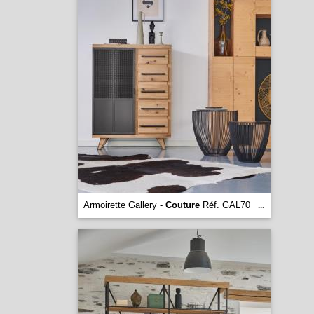
Armoirette Gallery -
Couture
Réf. GAL70
...