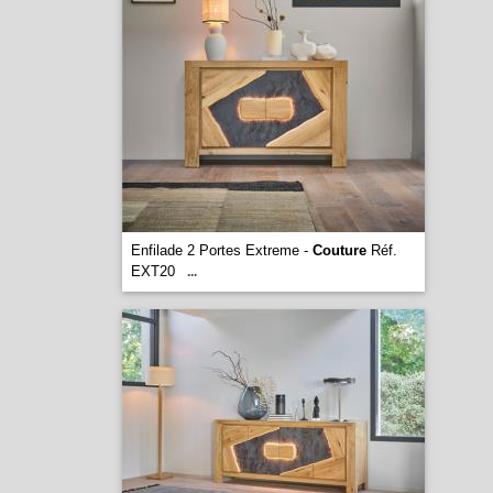
Enfilade 2 Portes Extreme -
Couture
Réf.
EXT20
...