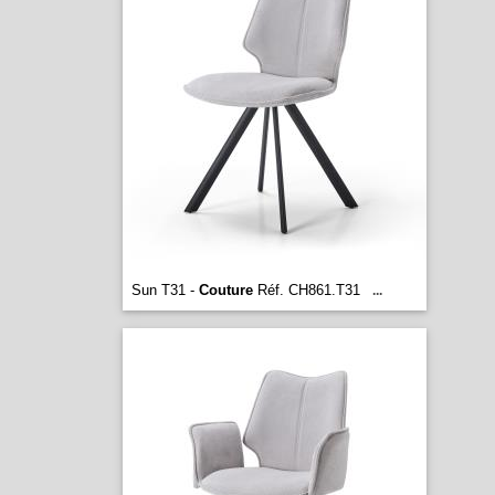
Sun T31 -
Couture
Réf. CH861.T31
...