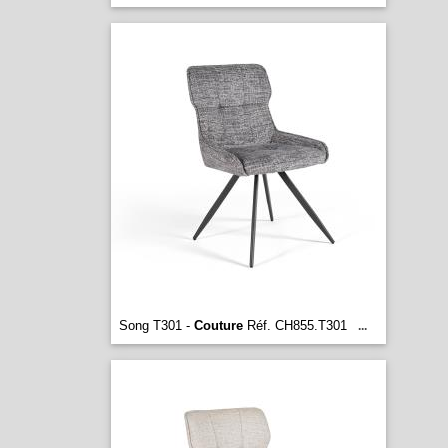
Song T301 -
Couture
Réf. CH855.T301
...