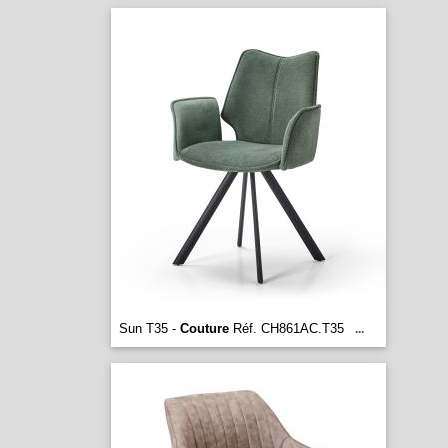
Sun T35 -
Couture
Réf. CH861AC.T35
...