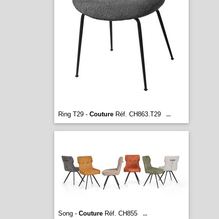
Ring T29 -
Couture
Réf. CH863.T29
...
Song -
Couture
Réf. CH855
...