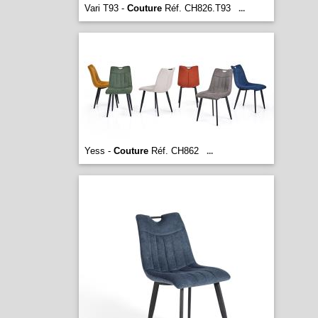
Vari T93 -
Couture
Réf. CH826.T93
...
Yess -
Couture
Réf. CH862
...