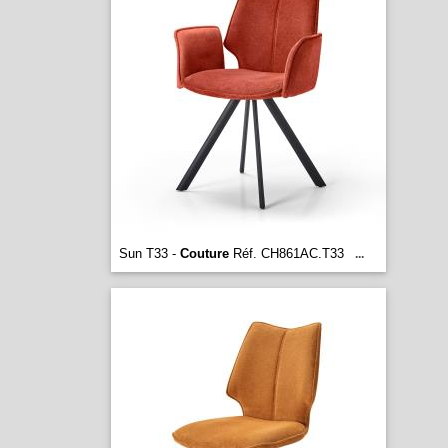
Sun T33 -
Couture
Réf. CH861AC.T33
...