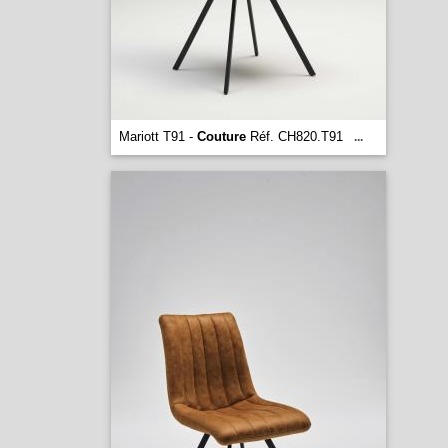
Mariott T91 -
Couture
Réf. CH820.T91
...