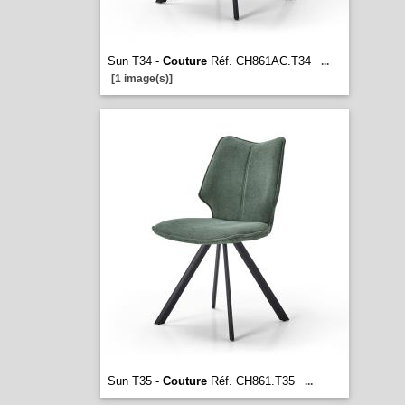
Sun T34 -
Couture
Réf. CH861AC.T34
...
[1 image(s)]
Sun T35 -
Couture
Réf. CH861.T35
...