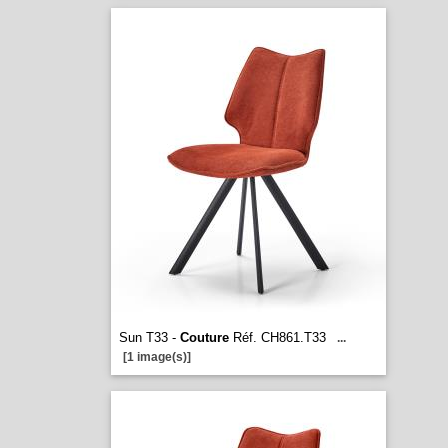
Sun T33 -
Couture
Réf. CH861.T33
...
[1 image(s)]