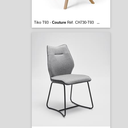
Tiko T93 -
Couture
Réf. CH730-T93
...