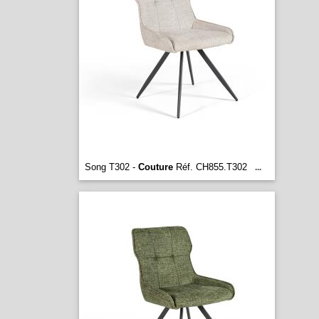
Song T302 -
Couture
Réf. CH855.T302
...