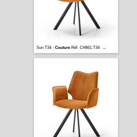
Sun T34 -
Couture
Réf. CH861.T34
...