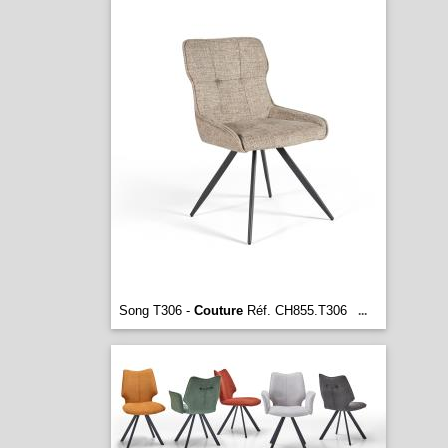
Song T306 -
Couture
Réf. CH855.T306
...