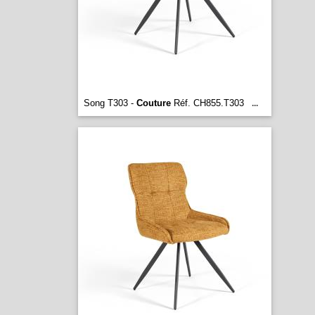
Song T303 -
Couture
Réf. CH855.T303
...