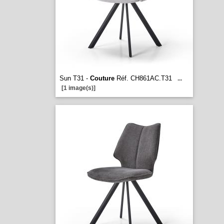
Sun T31 -
Couture
Réf. CH861AC.T31
...
[1 image(s)]