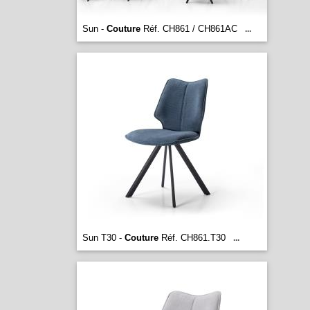
Sun -
Couture
Réf. CH861 / CH861AC
...
Sun T30 -
Couture
Réf. CH861.T30
...