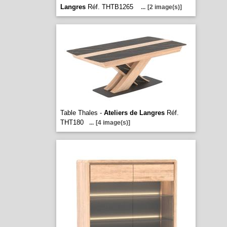
Langres
Réf. THTB1265
...
[2 image(s)]
Table Thales -
Ateliers de Langres
Réf.
THT180
...
[4 image(s)]