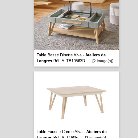
Table Basse Dinette Alva -
Ateliers de
Langres
Réf. ALTB10563D
...
[2 image(s)]
Table Fausse Carree Alva -
Ateliers de
Langres
Réf. ALT160F
...
[3 image(s)]