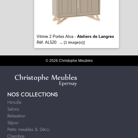
Vitrine 2 Portes Alva -
Ateliers de Langres
Réf. AL520
...
[1 image(s)]
© 2026 Christophe Meubles
NOS COLLECTIONS
Himolla
Salons
Relaxation
Séjour
Petits meubles & Déco
Chambre