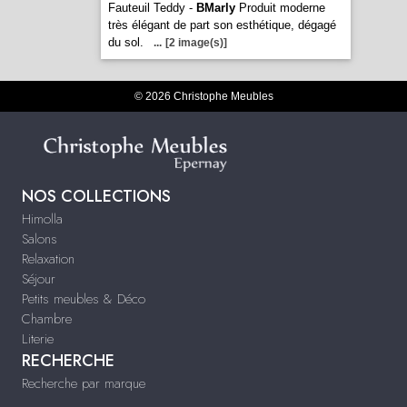
Fauteuil Teddy -
BMarly
Produit moderne
très élégant de part son esthétique, dégagé
du sol.
...
[2 image(s)]
© 2026 Christophe Meubles
NOS COLLECTIONS
Himolla
Salons
Relaxation
Séjour
Petits meubles & Déco
Chambre
Literie
RECHERCHE
Recherche par marque