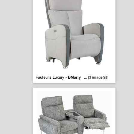
Fauteuils Luxury -
BMarly
...
[3 image(s)]