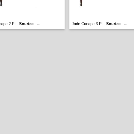
nape 2 Pl -
Sourice
Jade Canape 3 Pl -
Sourice
...
...