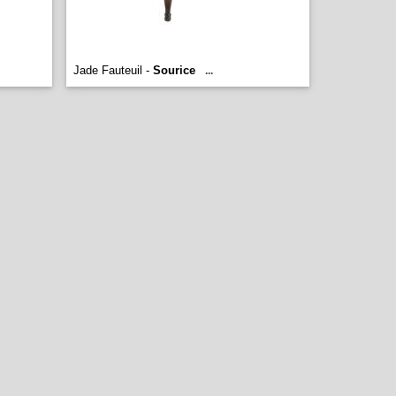
Jade Fauteuil -
Sourice
...