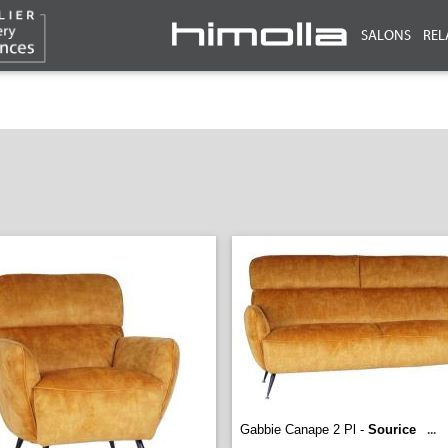
SALONS
REL
Gabbie Canape 2 Pl -
Sourice
...