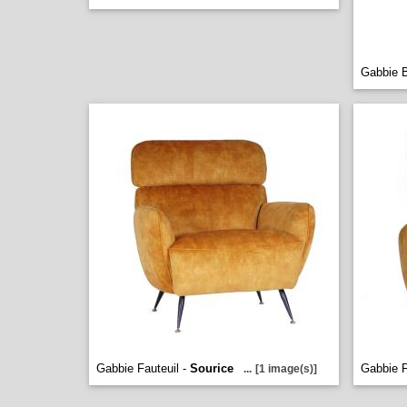
Gabbie B
Gabbie Fauteuil -
Sourice
Gabbie F
...
[1 image(s)]