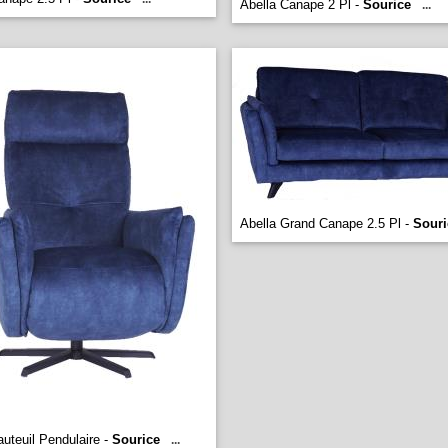
Abella Canape 2 Pl -
Sourice
...
Abella Grand Canape 2.5 Pl -
Souri
auteuil Pendulaire -
Sourice
...