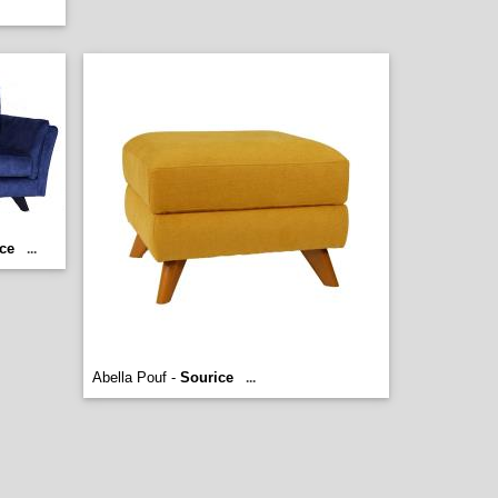
ce
...
Abella Pouf -
Sourice
...