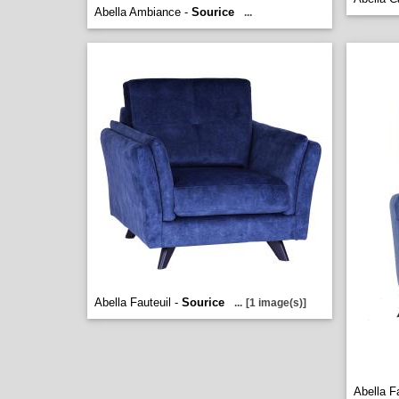
Abella Ambiance -
Sourice
...
Abella Fauteuil -
Sourice
...
[1 image(s)]
Abella F