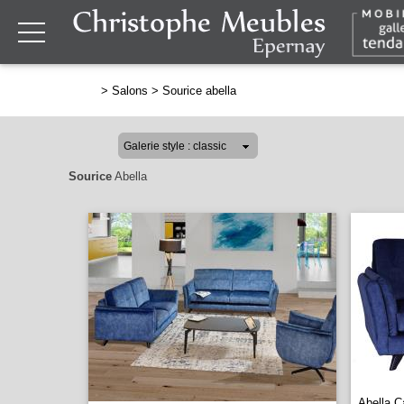
>
Salons
>
Sourice abella
Sourice
Abella
Abella C