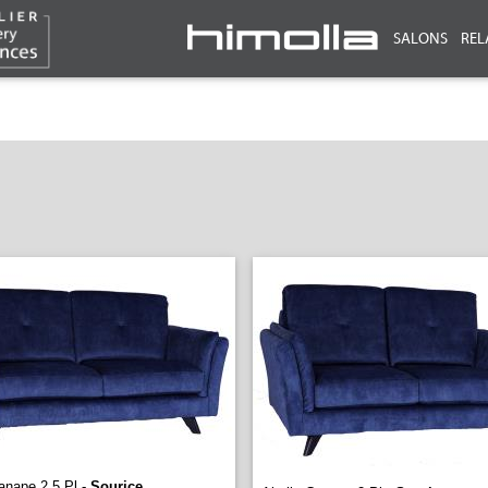
SALONS
REL
anape 2.5 Pl -
Sourice
...