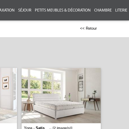
AXATION
SÉJOUR
PETITS MEUBLES & DÉCORATION
CHAMBRE
LITERIE
<< Retour
Yoga -
Satis
...
[2 image(s)]