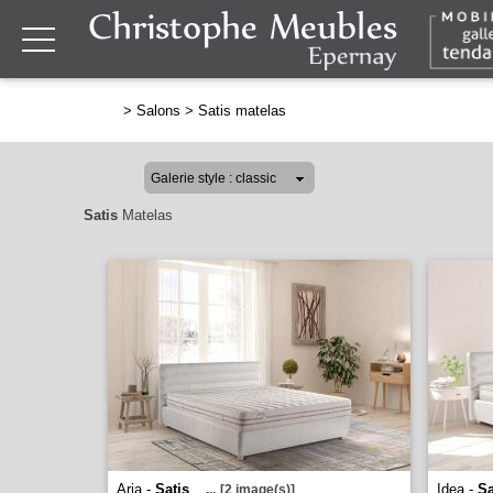
>
Salons
>
Satis matelas
Satis
Matelas
Aria -
Satis
Idea -
Sa
...
[2 image(s)]