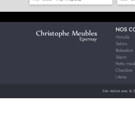
NOS C
Himolla
Salons
Relaxation
Séjour
Petits me
Chambre
Literie
Site réalisé avec le
S