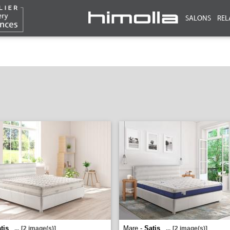
SALONS
REL
tis
Mare -
Satis
...
[2 image(s)]
...
[2 image(s)]