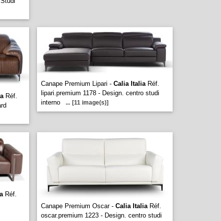
 Studi
Canape Premium Lipari -
Calia Italia
Réf.
lipari.premium 1178 - Design. centro studi
ia
Réf.
interno
...
[11 image(s)]
ard
ia
Réf.
Canape Premium Oscar -
Calia Italia
Réf.
oscar.premium 1223 - Design. centro studi