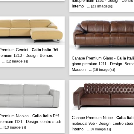
flan.premium 1262 - Design. Centro
Interno
...
[23 image(s)]
Premium Gemini -
Calia Italia
Réf.
remium 1210 - Design. Bernard
Canape Premium Giano -
Calia Ital
...
[12 image(s)]
giano.premium 1211 - Design. Bern
Masson
...
[16 image(s)]
Premium Nicolas -
Calia Italia
Réf.
Canape Premium Niobe -
Calia Ital
premium 1121 - Design. centro studi
niobe.cal 956 - Design. centro studi
...
[13 image(s)]
interno
...
[4 image(s)]