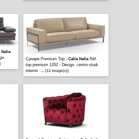
 Italia
gn.
Canape Premium Top -
Calia Italia
Réf.
]
top.premium 1202 - Design. centro studi
interno
...
[12 image(s)]