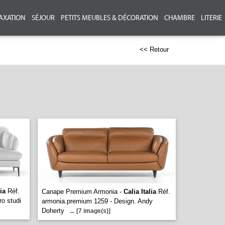
AXATION
SÉJOUR
PETITS MEUBLES & DÉCORATION
CHAMBRE
LITERIE
<< Retour
lia
Réf.
Canape Premium Armonia -
Calia Italia
Réf.
ro studi
armonia.premium 1259 - Design. Andy
Doherty
...
[7 image(s)]