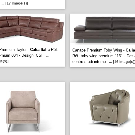
...
[17 image(s)]
Premium Taylor -
Calia Italia
Réf.
Canape Premium Toby Wing -
Calia
remium 834 - Design. CSI
...
Réf. toby-wing.premium 1161 - Desi
e(s)]
centro studi interno
...
[16 image(s)