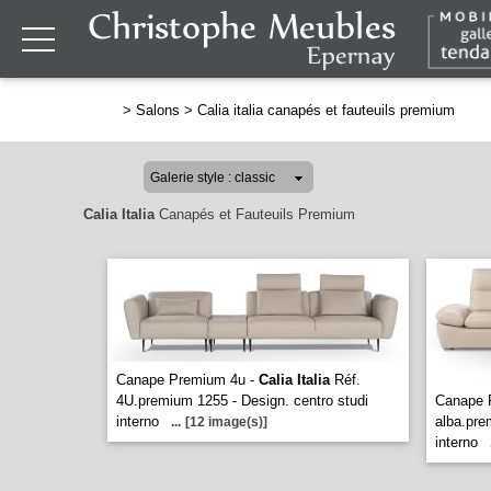
>
Salons
>
Calia italia canapés et fauteuils premium
Calia Italia
Canapés et Fauteuils Premium
Canape Premium 4u -
Calia Italia
Réf.
4U.premium 1255 - Design. centro studi
Canape 
interno
alba.pre
...
[12 image(s)]
interno