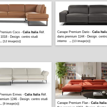
Canape Premium Dario -
Calia Itali
Premium Coco -
Calia Italia
Réf.
dario.premium 1144 - Design. centro
 1018 - Design. centro studi
interno
...
[13 image(s)]
...
[12 image(s)]
Premium Ermes -
Calia Italia
Réf.
emium 1246 - Design. centro studi
Canape Premium Flan -
Calia Italia
...
[9 image(s)]