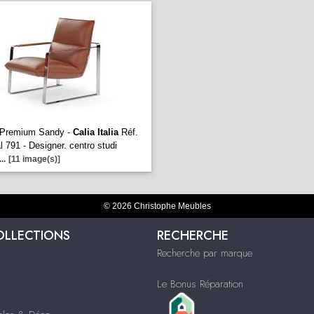
l Premium Sandy -
Calia Italia
Réf.
l 791 - Designer. centro studi
...
[11 image(s)]
© 2026 Christophe Meubles
OLLECTIONS
RECHERCHE
Recherche par marque
Le Bonus Réparation