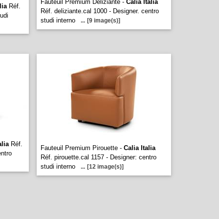
Fauteuil Premium Deliziante -
Calia Italia
lia
Réf.
Réf. deliziante.cal 1000 - Designer. centro
tudi
studi interno
...
[9 image(s)]
alia
Réf.
Fauteuil Premium Pirouette -
Calia Italia
entro
Réf. pirouette.cal 1157 - Designer: centro
studi interno
...
[12 image(s)]