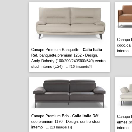
Canape 
coco.cal
Canape Premium Banquette -
Calia Italia
interno
Réf. banquette.premium 1252 - Design.
Andy Doherty (100/200/240/300/540) centro
studi interno (E24)
...
[10 image(s)]
Canape Premium Edo -
Calia Italia
Réf.
Canape 
edo.premium 1170 - Design. centro studi
ermes.pr
interno
...
[13 image(s)]
interno