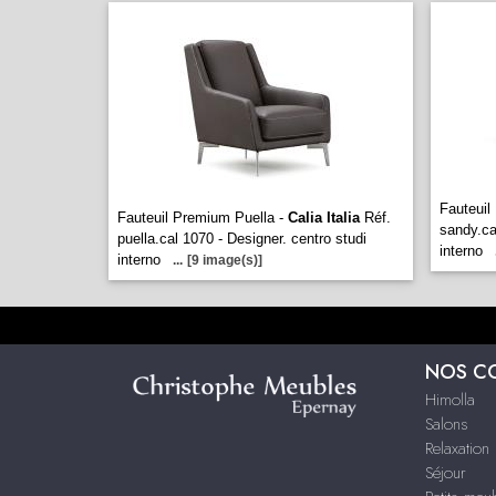
Fauteui
Fauteuil Premium Puella -
Calia Italia
Réf.
sandy.ca
puella.cal 1070 - Designer. centro studi
interno
interno
...
[9 image(s)]
NOS C
Himolla
Salons
Relaxation
Séjour