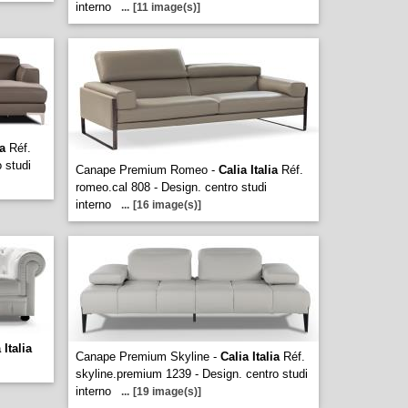
interno
...
[11 image(s)]
ia
Réf.
 studi
Canape Premium Romeo -
Calia Italia
Réf.
romeo.cal 808 - Design. centro studi
interno
...
[16 image(s)]
 Italia
Canape Premium Skyline -
Calia Italia
Réf.
skyline.premium 1239 - Design. centro studi
interno
...
[19 image(s)]