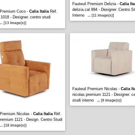
Fauteuil Premium Delizia -
Calia Ita
delizia.cal 994 - Designer. Centro S
l Premium Coco -
Calia Italia
Réf.
Interno
...
[11 image(s)]
 1018 - Designer. centro studi
...
[13 image(s)]
Fauteuil Premium Nicolas -
Calia It
nicolas.premium 1121 - Designer. c
studi interno
...
[9 image(s)]
 Premium Nicolas -
Calia Italia
Réf.
premium 1121 - Design. Centro Studi
...
[18 image(s)]