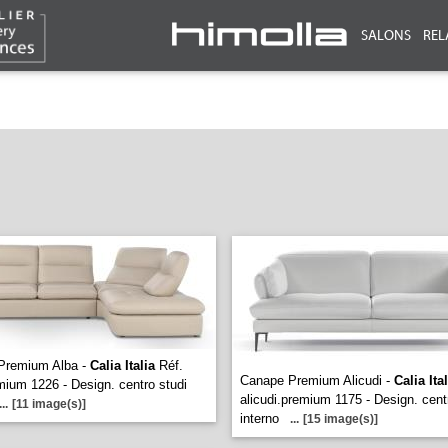
SALONS
REL
Premium Alba -
Calia Italia
Réf.
Canape Premium Alicudi -
Calia Ita
mium 1226 - Design. centro studi
alicudi.premium 1175 - Design. cent
...
[11 image(s)]
interno
...
[15 image(s)]