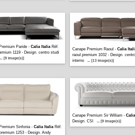
Premium Paride -
Calia Italia
Réf.
Canape Premium Raoul -
Calia Ital
remium 1119 - Design. centro studi
raoul.premium 1032 - Design. centro
...
[9 image(s)]
interno
...
[13 image(s)]
Canape Premium Sir William -
Calia
Design. CSI
...
[9 image(s)]
Premium Sinfonia -
Calia Italia
Réf.
.premium 1253 - Design. Andy