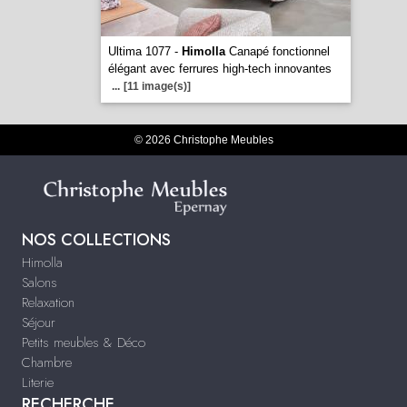
Ultima 1077 -
Himolla
Canapé fonctionnel
élégant avec ferrures high-tech innovantes
...
[11 image(s)]
© 2026 Christophe Meubles
NOS COLLECTIONS
Himolla
Salons
Relaxation
Séjour
Petits meubles & Déco
Chambre
Literie
RECHERCHE