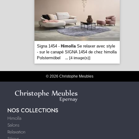
Signa 1454 -
Himolla
Se relaxer avec style
- sur le canapé SIGNA 1454 de chez himolla
Polstermöbel
...
[4 image(s)]
© 2026 Christophe Meubles
NOS COLLECTIONS
Himolla
Salons
Relaxation
Séjour