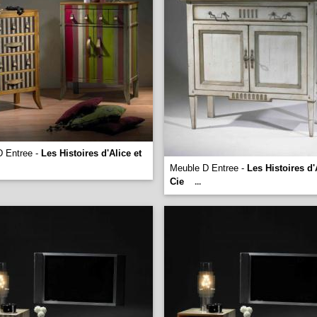
D Entree -
Les Histoires d'Alice et
Meuble D Entree -
Les Histoires d'
Cie
...