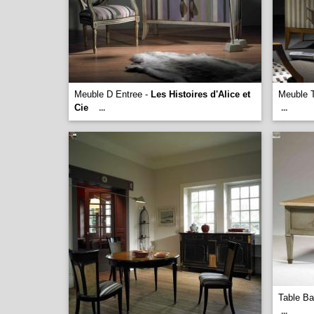
Meuble D Entree -
Les Histoires d'Alice et
Meuble 
Cie
...
...
Table B
...