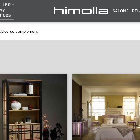
SALONS
REL
eubles de complément